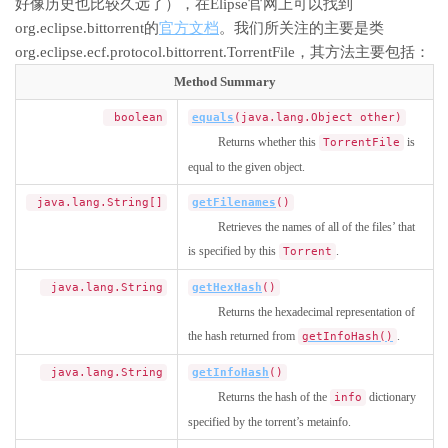
好像历史也比较久远了），在Elipse官网上可以找到
org.eclipse.bittorrent的
官方文档
。我们所关注的主要是类
org.eclipse.ecf.protocol.bittorrent.TorrentFile，其方法主要包括：
Method Summary
boolean
equals
(java.lang.Object other)
Returns whether this
is
TorrentFile
equal to the given object.
java.lang.String[]
getFilenames
()
Retrieves the names of all of the files’ that
is specified by this
.
Torrent
java.lang.String
getHexHash
()
Returns the hexadecimal representation of
the hash returned from
.
getInfoHash()
java.lang.String
getInfoHash
()
Returns the hash of the
dictionary
info
specified by the torrent’s metainfo.