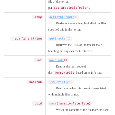
file of this torrent
per
.
setTargetFile(File)
long
getTotalLength
()
Retrieves the total length of all of the files
specified within this torrent.
java.lang.String
getTracker
()
Retrieves the URL of the tracker that’s
handling the requests for this torrent.
int
hashCode
()
Returns the hash code of
this
based on its info hash.
TorrentFile
boolean
isMultiFile
()
Returns whether this torrent is associated
with multiple files or not.
void
save
(java.io.File file)
Writes the contents of the file that was used