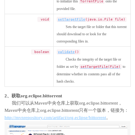
to initialize this
onto the
TorrentFile
provided file.
void
setTargetFile
(java.io.File file)
Sets the target file or folder that this torrent
should download to or look for the
corresponding files in.
boolean
validate
()
Checks the integrity of the target file or
folder as set by
to
setTargetFile(File)
determine whether its contents pass all of the
hash checks.
2、获取org.eclipse.bittorrent
我们可以从Maven中央仓库上获取org.eclipse.bittorrent，
Maven中央仓库上org.eclipse.bittorrent只有一个版本，链接为：
http://mvnrepository.com/artifact/org.eclipse/bittorrent
。