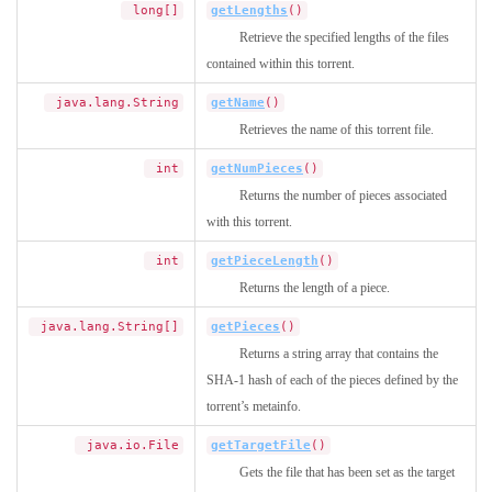
long[]
getLengths
()
Retrieve the specified lengths of the files
contained within this torrent.
java.lang.String
getName
()
Retrieves the name of this torrent file.
int
getNumPieces
()
Returns the number of pieces associated
with this torrent.
int
getPieceLength
()
Returns the length of a piece.
java.lang.String[]
getPieces
()
Returns a string array that contains the
SHA-1 hash of each of the pieces defined by the
torrent’s metainfo.
java.io.File
getTargetFile
()
Gets the file that has been set as the target