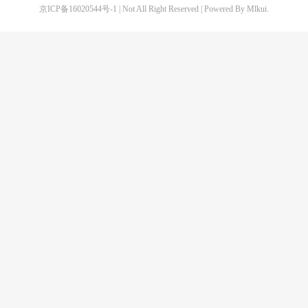
京ICP备16020544号-1
| Not All Right Reserved | Powered By Mlkui.