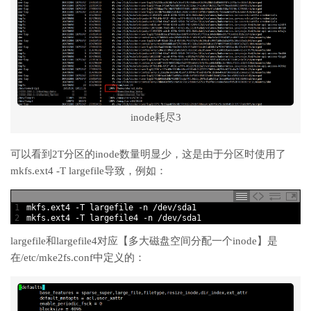
inode耗尽3
可以看到2T分区的inode数量明显少，这是由于分区时使用了
mkfs.ext4 -T largefile导致，例如：
1
mkfs
.
ext4
-
T
largefile
-
n
/
dev
/
sda1
2
mkfs
.
ext4
-
T
largefile4
-
n
/
dev
/
sda1
largefile和largefile4对应【多大磁盘空间分配一个inode】是
在/etc/mke2fs.conf中定义的：