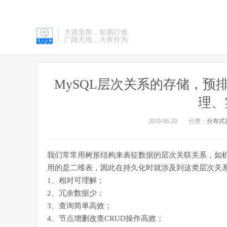
大道至简，知易行难
广阔天地，大有作为
MySQL层次关系的存储，预排序树（M
理、
2019-06-20
分类：
分布式
我们常常用树形结构来表征数据的层次关联关系，如
用的是二维表，因此在持久化时就涉及到这类层次关系
1、相对可理解；
2、冗余数据少；
3、查询简单高效；
4、节点增删改查CRUD操作高效；