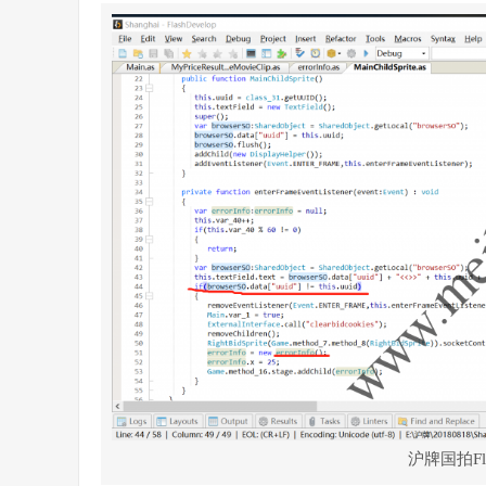
沪牌国拍F