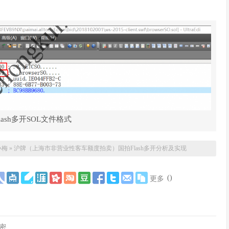
ash多开SOL文件格式
小梅
»
沪牌（上海市非营业性客车额度拍卖）国拍Flash多开分析及实现
(
)
更多
密