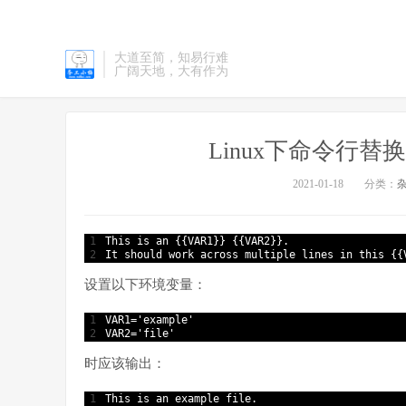
大道至简，知易行难
广阔天地，大有作为
Linux下命令行
2021-01-18
分类：
1
This
is
an
{
{
VAR1
}
}
{
{
VAR2
}
}
.
2
It
should
work
across
multiple
lines
in
this
{
{
设置以下环境变量：
1
VAR1
=
'example'
2
VAR2
=
'file'
时应该输出：
1
This
is
an 
example 
file
.