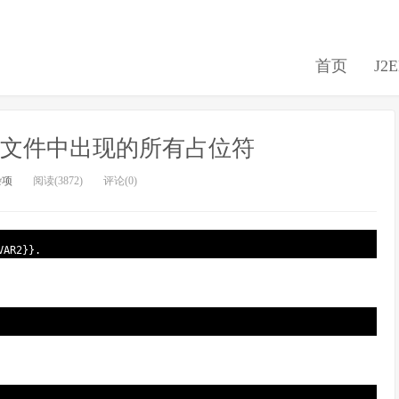
首页
J2
替换文件中出现的所有占位符
杂项
阅读(3872)
评论(0)
VAR2
}
}
.