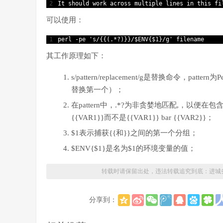
2
It 
should 
work 
across 
multiple 
lines 
in
this
fi
可以使用：
1
perl
-
pe
's/{{(.*?)}}/$ENV{$1}/g'
filename
其工作原理如下：
s/pattern/replacement/g是替换命令，
替换第一个）；
在pattern中，.*?为非贪婪地匹配,，以便在包含foo 
{{VAR1}}而不是{{VAR1}} bar {{VAR2}}；
$1表示捕获{{和}}之间的第一个分组；
$ENV{$1}是名为$1的环境变量的值；
转载时请保留出处，违法转载追究到底：
进城
分享到：