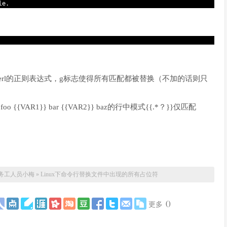
le
.
pattern为Perl的正则表达式，g标志使得所有匹配都被替换（不加的话则只
{{VAR1}} bar {{VAR2}} baz的行中模式{{.*？}}仅匹配
务工人员小梅
»
Linux下命令行替换文件中出现的所有占位符
(
)
更多