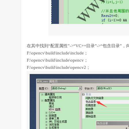
在其中找到“配置属性”->“VC++目录”->“包含目录
F:\opencv\build\include\include；
F:\opencv\build\include\opencv；
F:\opencv\build\include\opencv2；