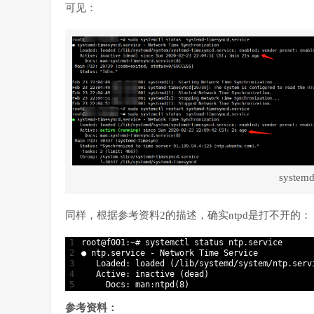
可见：
systemd
同样，根据参考资料2的描述，确实ntpd是打不开的：
1
root
@
f001
:
~
# systemctl status ntp.service
2
●
ntp
.
service
-
Network 
Time 
Service
3
Loaded
:
loaded
(
/
lib
/
systemd
/
system
/
ntp
.
serv
4
Active
:
inactive
(
dead
)
5
Docs
:
man
:
ntpd
(
8
)
参考资料：