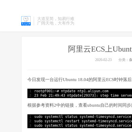
大道至简，知易行难
广阔天地，大有作为
阿里云ECS上Ubunt
2020-02-23
分类：
今日发现一台运行Ubuntu 18.04的阿里云ECS时钟
1
root
@
f001
:
~
# ntpdate ntp1.aliyun.com
2
23
Feb
21
:
49
:
43
ntpdate
[
29373
]
:
step 
time 
serve
根据参考资料2中的链接，查看ubuntu自己的时间同
1
sudo 
systemctl 
status 
systemd
-
timesyncd
.
service
2
sudo 
systemctl 
restart 
systemd
-
timesyncd
.
servic
3
sudo 
systemctl 
status 
systemd
-
timesyncd
.
service