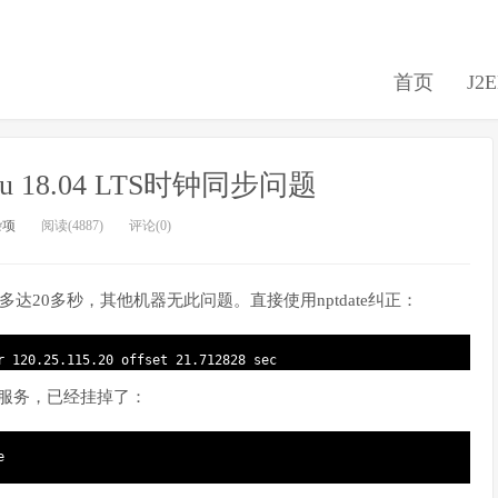
首页
J2
u 18.04 LTS时钟同步问题
杂项
阅读(4887)
评论(0)
落后多达20多秒，其他机器无此问题。直接使用nptdate纠正：
r
120.25.115.20
offset
21.712828
sec
步服务，已经挂掉了：
e