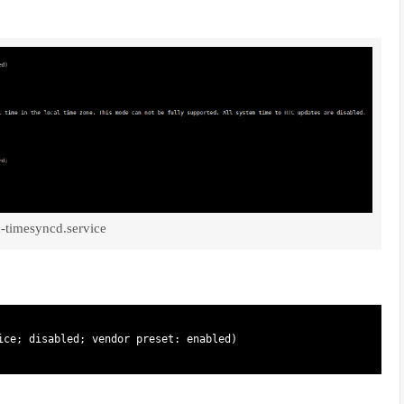
-timesyncd.service
ice
;
disabled
;
vendor 
preset
:
enabled
)