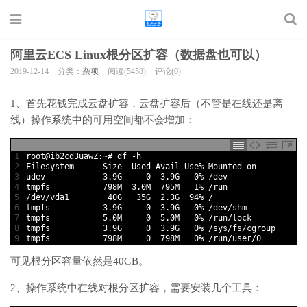
阿里云ECS Linux根分区扩容（数据盘也可以）
2019-12-14
分类：
杂项
阅读(5458)
评论(0)
1、首先花钱完成云盘扩容，云盘扩容后（不管是在线还是离
线）操作系统中的可用空间都不会增加：
1
root
@
ib2cd3uawZ
:
~
# df -h
2
Filesystem      
Size  
Used 
Avail 
Use
%
Mounted 
on
3
udev
3.9G
0
3.9G
0
%
/
dev
4
tmpfs
798M
3.0M
795M
1
%
/
run
5
/
dev
/
vda1
40G
35G
2.3G
94
%
/
6
tmpfs
3.9G
0
3.9G
0
%
/
dev
/
shm
7
tmpfs
5.0M
0
5.0M
0
%
/
run
/
lock
8
tmpfs
3.9G
0
3.9G
0
%
/
sys
/
fs
/
cgroup
9
tmpfs
798M
0
798M
0
%
/
run
/
user
/
0
可见根分区容量依然是40GB。
2、操作系统中在线对根分区扩容，需要安装几个工具：