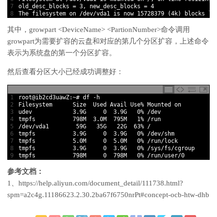
7
old_desc_blocks
=
3
,
new_desc_blocks
=
4
8
The 
filesystem 
on
/
dev
/
vda1 
is
now
15728379
(
4k
)
blocks 
lo
其中，growpart <DeviceName> <PartionNumber>命令调用
growpart为需要扩容的云盘和对应的第几个分区扩容，上述命令
表示为系统盘的第一个分区扩容。
然后查看分区大小已经成功调整好：
1
root
@
ib2cd3uawZ
:
~
# df -h
2
Filesystem      
Size  
Used 
Avail 
Use
%
Mounted 
on
3
udev
3.9G
0
3.9G
0
%
/
dev
4
tmpfs
798M
3.0M
795M
1
%
/
run
5
/
dev
/
vda1
59G
35G
22G
63
%
/
6
tmpfs
3.9G
0
3.9G
0
%
/
dev
/
shm
7
tmpfs
5.0M
0
5.0M
0
%
/
run
/
lock
8
tmpfs
3.9G
0
3.9G
0
%
/
sys
/
fs
/
cgroup
9
tmpfs
798M
0
798M
0
%
/
run
/
user
/
0
参考文档：
1、https://help.aliyun.com/document_detail/111738.html?
spm=a2c4g.11186623.2.30.2ba67f6750nrPt#concept-ocb-htw-dhb