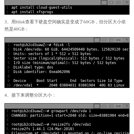
1
apt 
install 
cloud
-
guest
-
utils
2
apt 
install 
xfsprogs
3、用fdisk查看下硬盘空间确实是变成了60GB，但分区大小依
然是40GB：
1
root
@
ib2cd3uawZ
:
~
# fdisk -l
2
Disk
/
dev
/
vda
:
60
GiB
,
64424509440
bytes
,
125829120
secto
3
Units
:
sectors 
of
1
*
512
=
512
bytes
4
Sector 
size
(
logical
/
physical
)
:
512
bytes
/
512
bytes
5
I
/
O
size
(
minimum
/
optimal
)
:
512
bytes
/
512
bytes
6
Disklabel 
type
:
dos
7
Disk 
identifier
:
0xea062096
8
9
Device     
Boot 
Start      
End
Sectors 
Size 
Id 
Type
10
/
dev
/
vda1  *
2048
83884031
83881984
40G
83
Linux
4、接下来调整分区大小：
1
root
@
ib2cd3uawZ
:
~
# growpart /dev/vda 1
2
CHANGED
:
partition
=
1
start
=
2048
old
:
size
=
83881984
end
=
838
3
4
root
@
ib2cd3uawZ
:
~
# resize2fs /dev/vda1
5
resize2fs
1.44.1
(
24
-
Mar
-
2018
)
6
Filesystem 
at
/
dev
/
vda1 
is
mounted 
on
/
;
on
-
line 
resizing 